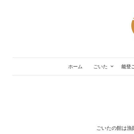
コ
ン
テ
ン
ツ
へ
ス
キ
ホーム
ごいた
能登
ッ
プ
ごいたの館は漁