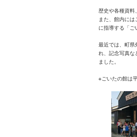
歴史や各種資料
また、館内には
に指導する「ご
最近では、町県
れ、記念写真な
ました。
※ごいたの館は