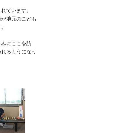
されています。
員が地元のこども
す。
しみにここを訪
われるようになり