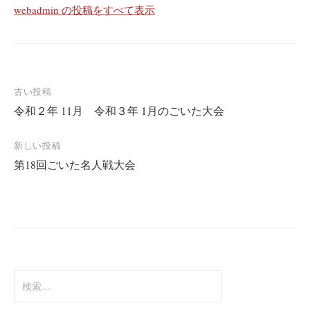
webadmin の投稿をすべて表示
投
古い投稿
令和２年 11月 令和３年 1月のごいた大会
稿
ナ
新しい投稿
ビ
第18回ごいた名人戦大会
ゲ
ー
シ
ョ
ン
検
索: