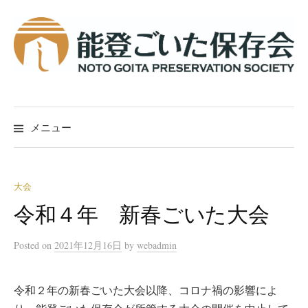
コ
ン
テ
ン
ツ
へ
ス
メニュー
キ
ッ
プ
大会
令和４年 新春ごいた大会
Posted
on
2021年12月16日
by
webadmin
令和２年の新春ごいた大会以降、コロナ禍の影響によ