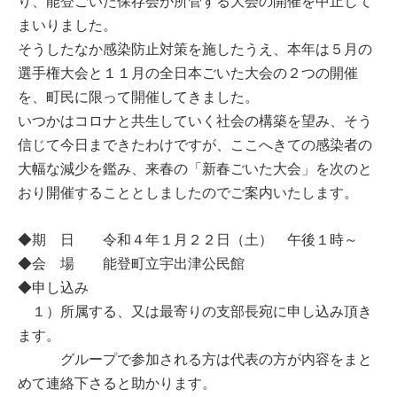
り、能登ごいた保存会が所管する大会の開催を中止して
まいりました。
そうしたなか感染防止対策を施したうえ、本年は５月の
選手権大会と１１月の全日本ごいた大会の２つの開催
を、町民に限って開催してきました。
いつかはコロナと共生していく社会の構築を望み、そう
信じて今日まできたわけですが、ここへきての感染者の
大幅な減少を鑑み、来春の「新春ごいた大会」を次のと
おり開催することとしましたのでご案内いたします。
◆期 日 令和４年１月２２日（土） 午後１時～
◆会 場 能登町立宇出津公民館
◆申し込み
１）所属する、又は最寄りの支部長宛に申し込み頂き
ます。
グループで参加される方は代表の方が内容をまと
めて連絡下さると助かります。