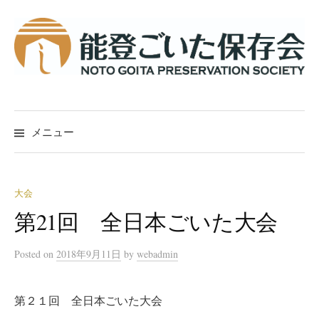
コ
ン
テ
ン
ツ
へ
ス
メニュー
キ
ッ
プ
大会
第21回 全日本ごいた大会
Posted
on
2018年9月11日
by
webadmin
第２１回 全日本ごいた大会