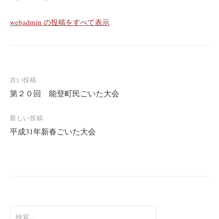
webadmin の投稿をすべて表示
投
古い投稿
第２０回 能登町民ごいた大会
稿
ナ
新しい投稿
ビ
平成31年新春ごいた大会
ゲ
ー
シ
ョ
ン
検