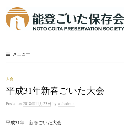
コ
ン
テ
ン
ツ
へ
ス
メニュー
キ
ッ
プ
大会
平成31年新春ごいた大会
Posted
on
2018年11月23日
by
webadmin
平成31年 新春ごいた大会