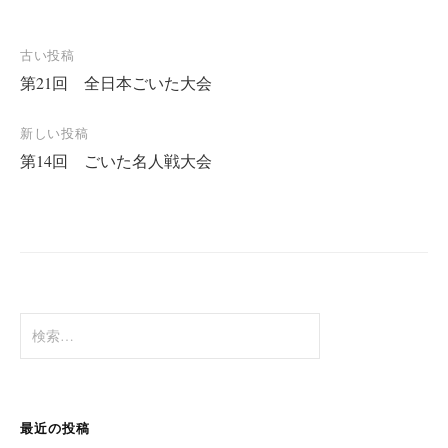
投
古い投稿
第21回 全日本ごいた大会
稿
ナ
新しい投稿
ビ
第14回 ごいた名人戦大会
ゲ
ー
シ
ョ
ン
検
索:
最近の投稿